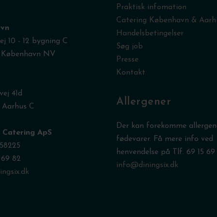
Praktisk infomation
Catering København & Aarh
vn
Handelsbetingelser
j 10 - 12 bygning C
Søg job
 København NV
Presse
Kontakt
vej 41d
Allergener
 Aarhus C
Der kan forekomme allergene
x Catering ApS
fødevarer. Få mere info ved
58225
henvendelse på Tlf.
69 15 69
5 69 82
info@diningsix.dk
ngsix.dk