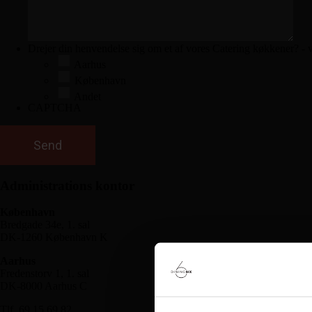
Drejer din henvendelse sig om et af vores Catering køkkener? -
Aarhus
København
Andet
CAPTCHA
Administrations kontor
København
Bredgade 34e, 1. sal
DK-1260 København K
Aarhus
Fredenstorv 1, 1. sal
DK-8000 Aarhus C
Tlf. 69 15 69 82