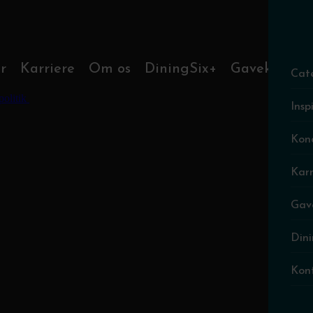
r
Karriere
Om os
DiningSix+
Gavekort
Cat
politik
Insp
Kon
Karr
Gav
Dini
Kon