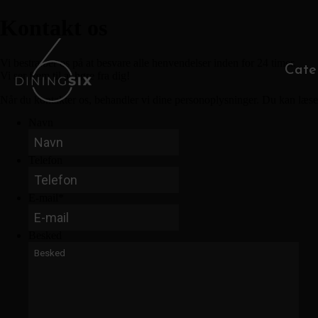
Kontakt os
Vi bestræber os på at besvare alle henvendelser inden for 24 timer.
Cate
Vi ser frem til at høre fra dig!
Når du kontakter os, behandler vi dine personoplysninger. Du kan læs
Navn
Telefon
E-mail
*
Besked