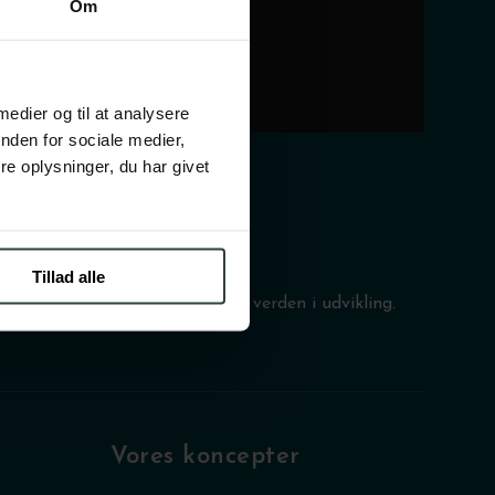
Om
 medier og til at analysere
nden for sociale medier,
e oplysninger, du har givet
Tillad alle
nære relationer bibeholdes i en verden i udvikling.
Vores koncepter