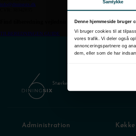
Samtykke
info@diningsix.dk
CVR: 38342835
Find tilberedning vejledning til min menu
Denne hjemmeside bruger c
Vi bruger cookies til at tilpas
TILBEREDNINGEN GUIDE
vores trafik. Vi deler også 
annonceringspartnere og anal
dem, eller som de har indsaml
Stærke relationer skaber glæde, der ka
Administration
Køkke