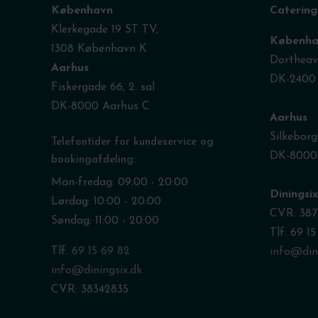
København
Catering
Klerkegade 19 ST TV,
Københa
1308 København K
Dortheave
Aarhus
DK-2400
Fiskergade 66, 2. sal
DK-8000 Aarhus C
Aarhus
Silkeborg
Telefontider for kundeservice og
DK-8000
bookingafdeling:
Man-fredag: 09:00 - 20:00
Diningsi
Lørdag: 10:00 - 20:00
CVR: 387
Søndag: 11:00 - 20:00
Tlf. 69 1
Tlf.
69 15 69 82
info@dini
info@diningsix.dk
CVR: 38342835