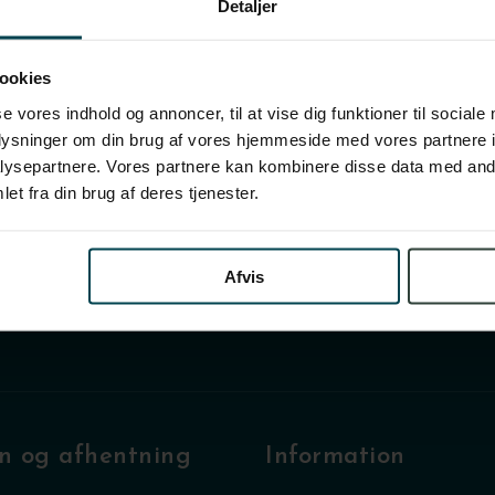
Detaljer
ookies
se vores indhold og annoncer, til at vise dig funktioner til sociale
oplysninger om din brug af vores hjemmeside med vores partnere i
ysepartnere. Vores partnere kan kombinere disse data med andr
et fra din brug af deres tjenester.
DiningSix Danmark
Afvis
n smages og føles. Vi vil sikre, at kærligheden til god mad og 
n og afhentning
Information