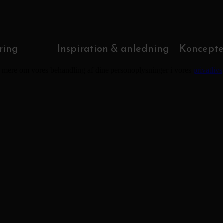
ring
Inspiration & anledning
Koncepte
e mere om vores behandling af dine personoplysninger i vores
privatlivs